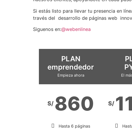
Si estás listo para llevar tu presencia en lí
través del desarrollo de páginas web innov
Siguenos en:
@webenlinea
PLAN
P
emprendedor
P
Empieza ahora
El má
860
1
S/
S/
Hasta 6 páginas
Hast