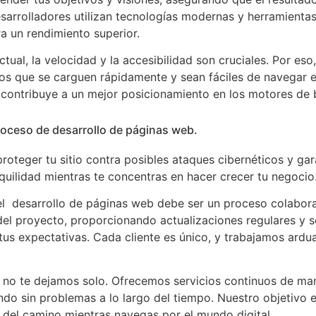
esarrolladores utilizan tecnologías modernas y herramient
a un rendimiento superior.
al, la velocidad y la accesibilidad son cruciales. Por eso
ios que se carguen rápidamente y sean fáciles de navegar e
n contribuye a un mejor posicionamiento en los motores de
proceso de desarrollo de páginas web.
oteger tu sitio contra posibles ataques cibernéticos y gara
uilidad mientras te concentras en hacer crecer tu negocio
el desarrollo de páginas web debe ser un proceso colabor
el proyecto, proporcionando actualizaciones regulares y so
us expectativas. Cada cliente es único, y trabajamos ardu
o, no te dejamos solo. Ofrecemos servicios continuos de ma
do sin problemas a lo largo del tiempo. Nuestro objetivo e
 del camino mientras navegas por el mundo digital.