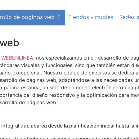
rollo de paginas web
Tiendas virtuales
Redes s
 web
n
WEBENLINEA
, nos especializamos en el desarrollo de pá
tándares visuales y funcionales, sino que también están di
uario excepcional. Nuestro equipo de expertos se dedica a 
sarrollo de páginas web, adaptándose a las necesidades ún
a página estática, un sitio de comercio electrónico o una p
portancia del diseño responsivo y la optimización para m
sarrollo de páginas web.
integral que abarca desde la planificación inicial hasta l
der tus objetivos y visiones, asegurando que el resultado