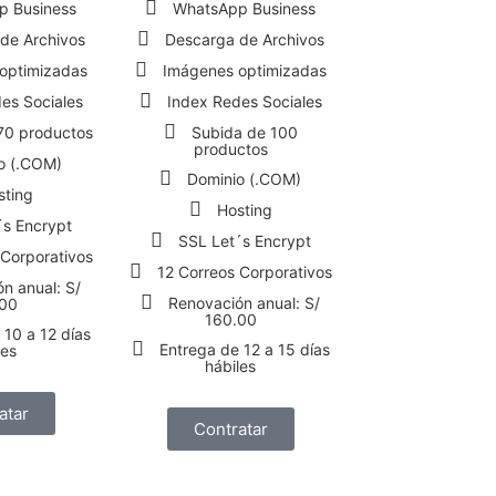
p Business
WhatsApp Business
de Archivos
Descarga de Archivos
optimizadas
Imágenes optimizadas
es Sociales
Index Redes Sociales
70 productos
Subida de 100
productos
o (.COM)
Dominio (.COM)
sting
Hosting
´s Encrypt
SSL Let´s Encrypt
 Corporativos
12 Correos Corporativos
n anual: S/
Renovación anual: S/
00
160.00
 10 a 12 días
Entrega de 12 a 15 días
les
hábiles
atar
Contratar