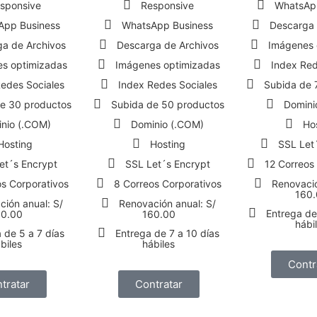
sponsive
Responsive
WhatsAp
App Business
WhatsApp Business
Descarga 
a de Archivos
Descarga de Archivos
Imágenes 
s optimizadas
Imágenes optimizadas
Index Red
edes Sociales
Index Redes Sociales
Subida de 
e 30 productos
Subida de 50 productos
Domini
nio (.COM)
Dominio (.COM)
Ho
Hosting
Hosting
SSL Let
et´s Encrypt
SSL Let´s Encrypt
12 Correos
s Corporativos
8 Correos Corporativos
Renovació
160.
ión anual: S/
Renovación anual: S/
Entrega de
60.00
160.00
hábi
 de 5 a 7 días
Entrega de 7 a 10 días
biles
hábiles
Contr
tratar
Contratar