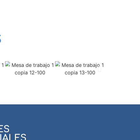
S
ES
IALES