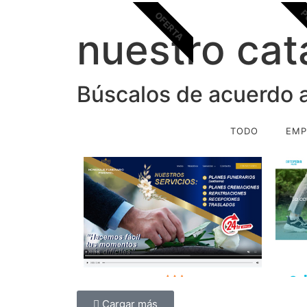
P
OFERTA
nuestro cat
Búscalos de acuerdo a
TODO
EMP
Cargar más