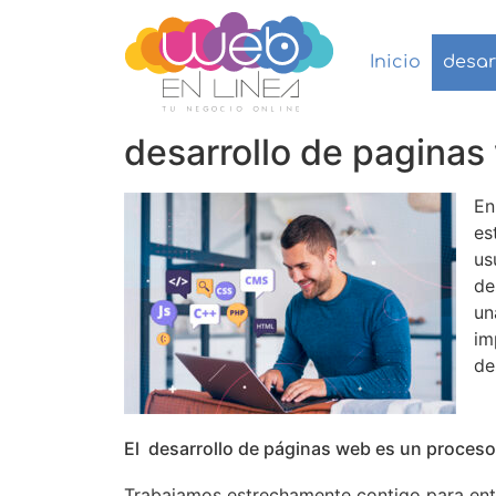
Inicio
desar
desarrollo de paginas
E
es
us
de
un
im
de
El desarrollo de páginas web es un proceso 
Trabajamos estrechamente contigo para enten