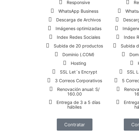
Responsive
Re
WhatsApp Business
Whats
Descarga de Archivos
Descarg
Imágenes optimizadas
Imágene
Index Redes Sociales
Index R
Subida de 20 productos
Subida d
Dominio (.COM)
Domi
Hosting
SSL Let´s Encrypt
SSL L
3 Correos Corporativos
5 Correo
Renovación anual: S/
Renovac
160.00
1
Entrega de 3 a 5 días
Entrega
hábiles
há
Contratar
Con