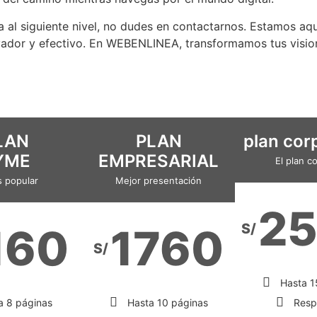
nea al siguiente nivel, no dudes en contactarnos. Estamos aq
ador y efectivo. En WEBENLINEA, transformamos tus visione
LAN
PLAN
plan cor
YME
EMPRESARIAL
El plan c
s popular
Mejor presentación
2
S/
160
1760
S/
Hasta 1
a 8 páginas
Hasta 10 páginas
Resp